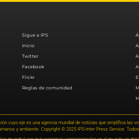
Sigue a IPS
Á
Inicio
A
Twitter
A
Facebook
A
Flickr
E
Reglas de comunidad
M
M
ión cuyo eje es una agencia mundial de noticias que amplifica las voce
humanos y ambiente. Copyright © 2025 IPS-Inter Press Service. Todos
stica mundial con más personal y corresponsales en el mundo en desa