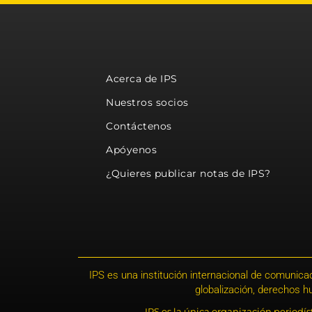
Acerca de IPS
Nuestros socios
Contáctenos
Apóyenos
¿Quieres publicar notas de IPS?
IPS es una institución internacional de comunicac
globalización, derechos 
IPS es la única organización periodí