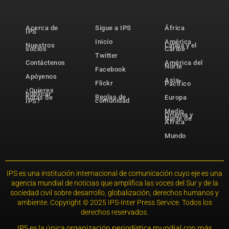
Acerca de
Sigue a IPS
África
IPS
Inicio
América
Nuestros
Latina y el
socios
Caribe
Twitter
Contáctenos
América del
Norte
Facebook
Apóyenos
Asia-
Flickr
Pacífico
¿Quieres
publicar
Reglas de
notas de
Europa
comunidad
IPS?
Medio
Oriente y
Norte de
África
Mundo
IPS es una institución internacional de comunicación cuyo eje es una
agencia mundial de noticias que amplifica las voces del Sur y de la
sociedad civil sobre desarrollo, globalización, derechos humanos y
ambiente. Copyright © 2025 IPS-Inter Press Service. Todos los
derechos reservados.
IPS es la única organización periodística mundial con más