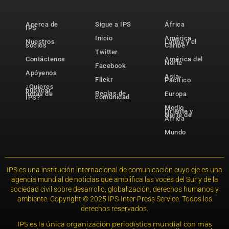
Acerca de
Sigue a IPS
África
IPS
Inicio
América
Nuestros
Latina y el
socios
Caribe
Twitter
Contáctenos
América del
Norte
Facebook
Apóyenos
Asia-
Flickr
Pacífico
¿Quieres
publicar
Reglas de
notas de
Europa
comunidad
IPS?
Medio
Oriente y
Norte de
África
Mundo
IPS es una institución internacional de comunicación cuyo eje es una
agencia mundial de noticias que amplifica las voces del Sur y de la
sociedad civil sobre desarrollo, globalización, derechos humanos y
ambiente. Copyright © 2025 IPS-Inter Press Service. Todos los
derechos reservados.
IPS es la única organización periodística mundial con más