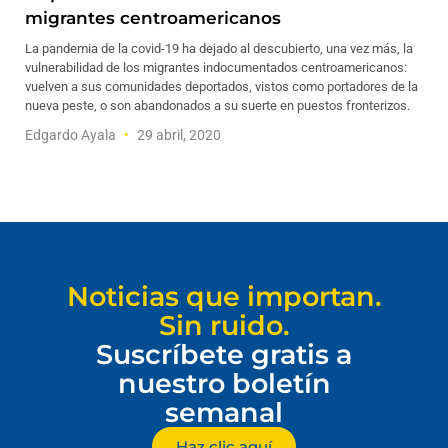
migrantes centroamericanos
La pandemia de la covid-19 ha dejado al descubierto, una vez más, la
vulnerabilidad de los migrantes indocumentados centroamericanos:
vuelven a sus comunidades deportados, vistos como portadores de la
nueva peste, o son abandonados a su suerte en puestos fronterizos.
Edgardo Ayala
29 abril, 2020
Noticias que importan.
Sin ruido.
Suscríbete gratis a
nuestro boletín
semanal
Haz clic aquí