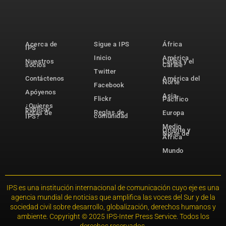
Acerca de
Sigue a IPS
África
IPS
Inicio
América
Nuestros
Latina y el
socios
Caribe
Twitter
Contáctenos
América del
Norte
Facebook
Apóyenos
Asia-
Flickr
Pacífico
¿Quieres
publicar
Reglas de
notas de
Europa
comunidad
IPS?
Medio
Oriente y
Norte de
África
Mundo
IPS es una institución internacional de comunicación cuyo eje es una
agencia mundial de noticias que amplifica las voces del Sur y de la
sociedad civil sobre desarrollo, globalización, derechos humanos y
ambiente. Copyright © 2025 IPS-Inter Press Service. Todos los