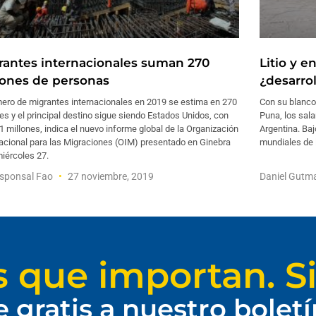
rantes internacionales suman 270
Litio y e
lones de personas
¿desarro
mero de migrantes internacionales en 2019 se estima en 270
Con su blanco
es y el principal destino sigue siendo Estados Unidos, con
Puna, los sal
1 millones, indica el nuevo informe global de la Organización
Argentina. Ba
nacional para las Migraciones (OIM) presentado en Ginebra
mundiales de l
iércoles 27.
esponsal Fao
27 noviembre, 2019
Daniel Gut
s que importan. Si
e gratis a nuestro bolet