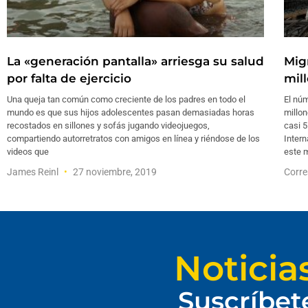
La «generación pantalla» arriesga su salud
Mig
por falta de ejercicio
mil
Una queja tan común como creciente de los padres en todo el
El nú
mundo es que sus hijos adolescentes pasan demasiadas horas
millon
recostados en sillones y sofás jugando videojuegos,
casi 5
compartiendo autorretratos con amigos en línea y riéndose de los
Inter
videos que
este m
James Reinl
27 noviembre, 2019
Corr
Noticia
Suscríbet