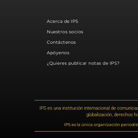
Acerca de IPS
Nuestros socios
Contáctenos
Apóyenos
¿Quieres publicar notas de IPS?
IPS es una institución internacional de comunicac
globalización, derechos 
IPS es la única organización periodí