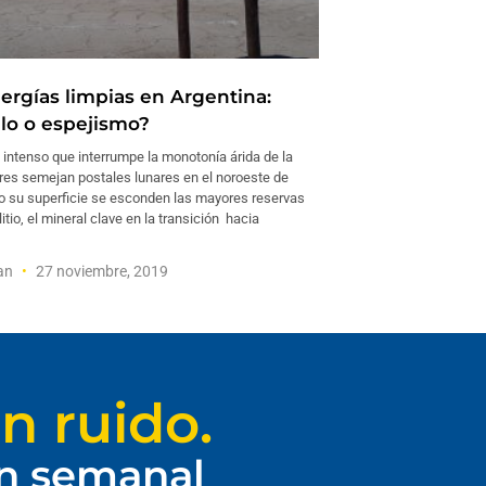
nergías limpias en Argentina:
llo o espejismo?
 intenso que interrumpe la monotonía árida de la
ares semejan postales lunares en el noroeste de
jo su superficie se esconden las mayores reservas
itio, el mineral clave en la transición hacia
man
27 noviembre, 2019
n ruido.
ín semanal