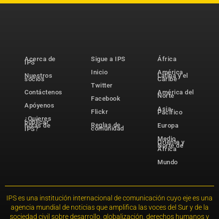
Acerca de
Sigue a IPS
África
IPS
Inicio
América
Nuestros
Latina y el
socios
Caribe
Twitter
Contáctenos
América del
Norte
Facebook
Apóyenos
Asia-
Flickr
Pacífico
¿Quieres
publicar
Reglas de
notas de
Europa
comunidad
IPS?
Medio
Oriente y
Norte de
África
Mundo
IPS es una institución internacional de comunicación cuyo eje es una
agencia mundial de noticias que amplifica las voces del Sur y de la
sociedad civil sobre desarrollo, globalización, derechos humanos y