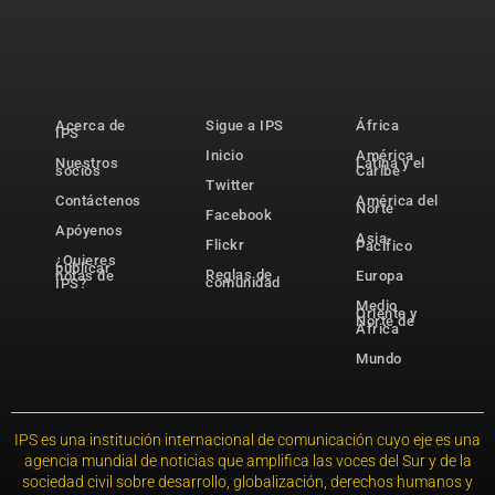
Acerca de
Sigue a IPS
África
IPS
Inicio
América
Nuestros
Latina y el
socios
Caribe
Twitter
Contáctenos
América del
Norte
Facebook
Apóyenos
Asia-
Flickr
Pacífico
¿Quieres
publicar
Reglas de
notas de
Europa
comunidad
IPS?
Medio
Oriente y
Norte de
África
Mundo
IPS es una institución internacional de comunicación cuyo eje es una
agencia mundial de noticias que amplifica las voces del Sur y de la
sociedad civil sobre desarrollo, globalización, derechos humanos y