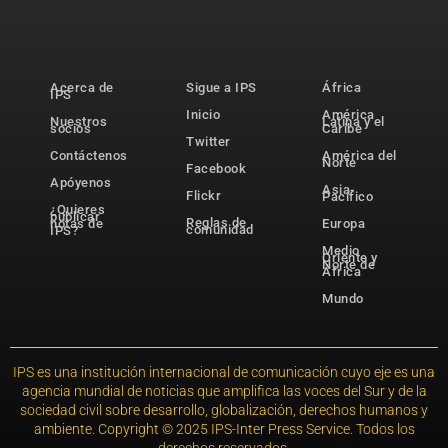
Acerca de
Sigue a IPS
África
IPS
Inicio
América
Nuestros
Latina y el
socios
Caribe
Twitter
Contáctenos
América del
Norte
Facebook
Apóyenos
Asia-
Flickr
Pacífico
¿Quieres
publicar
Reglas de
notas de
Europa
comunidad
IPS?
Medio
Oriente y
Norte de
África
Mundo
IPS es una institución internacional de comunicación cuyo eje es una
agencia mundial de noticias que amplifica las voces del Sur y de la
sociedad civil sobre desarrollo, globalización, derechos humanos y
ambiente. Copyright © 2025 IPS-Inter Press Service. Todos los