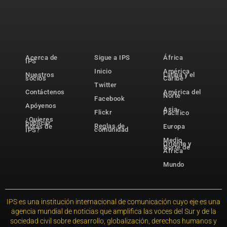
Acerca de
Sigue a IPS
África
IPS
Inicio
América
Nuestros
Latina y el
socios
Caribe
Twitter
Contáctenos
América del
Norte
Facebook
Apóyenos
Asia-
Flickr
Pacífico
¿Quieres
publicar
Reglas de
notas de
Europa
comunidad
IPS?
Medio
Oriente y
Norte de
África
Mundo
IPS es una institución internacional de comunicación cuyo eje es una
agencia mundial de noticias que amplifica las voces del Sur y de la
sociedad civil sobre desarrollo, globalización, derechos humanos y