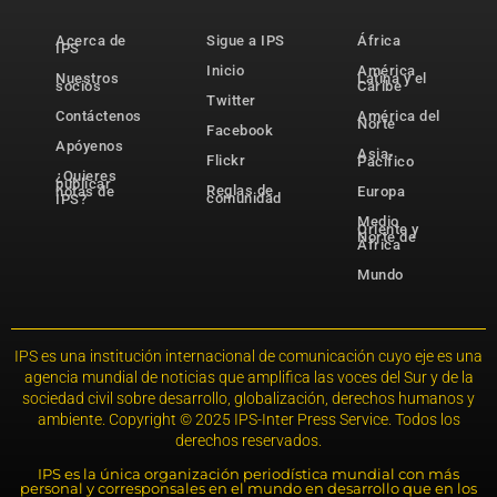
Acerca de
Sigue a IPS
África
IPS
Inicio
América
Nuestros
Latina y el
socios
Caribe
Twitter
Contáctenos
América del
Norte
Facebook
Apóyenos
Asia-
Flickr
Pacífico
¿Quieres
publicar
Reglas de
notas de
Europa
comunidad
IPS?
Medio
Oriente y
Norte de
África
Mundo
IPS es una institución internacional de comunicación cuyo eje es una
agencia mundial de noticias que amplifica las voces del Sur y de la
sociedad civil sobre desarrollo, globalización, derechos humanos y
ambiente. Copyright © 2025 IPS-Inter Press Service. Todos los
derechos reservados.
IPS es la única organización periodística mundial con más
personal y corresponsales en el mundo en desarrollo que en los