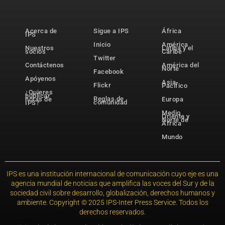
Acerca de
Sigue a IPS
África
IPS
Inicio
América
Nuestros
Latina y el
socios
Caribe
Twitter
Contáctenos
América del
Norte
Facebook
Apóyenos
Asia-
Flickr
Pacífico
¿Quieres
publicar
Reglas de
notas de
Europa
comunidad
IPS?
Medio
Oriente y
Norte de
África
Mundo
IPS es una institución internacional de comunicación cuyo eje es una
agencia mundial de noticias que amplifica las voces del Sur y de la
sociedad civil sobre desarrollo, globalización, derechos humanos y
ambiente. Copyright © 2025 IPS-Inter Press Service. Todos los
derechos reservados.