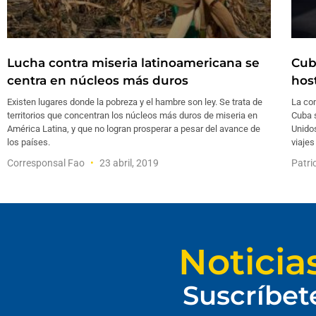
Lucha contra miseria latinoamericana se
Cub
centra en núcleos más duros
hos
Existen lugares donde la pobreza y el hambre son ley. Se trata de
La com
territorios que concentran los núcleos más duros de miseria en
Cuba 
América Latina, y que no logran prosperar a pesar del avance de
Unidos
los países.
viajes
Corresponsal Fao
23 abril, 2019
Patri
Noticia
Suscríbet