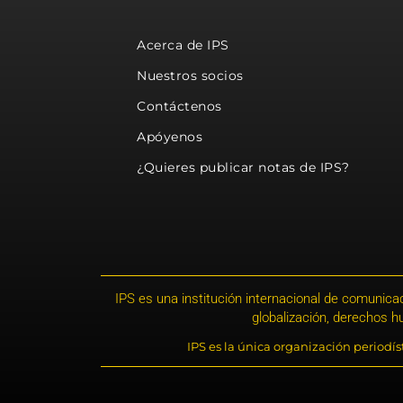
Acerca de IPS
Nuestros socios
Contáctenos
Apóyenos
¿Quieres publicar notas de IPS?
IPS es una institución internacional de comunicac
globalización, derechos 
IPS es la única organización periodí