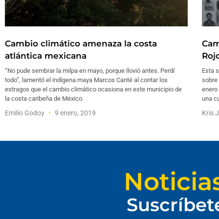
Cambio climático amenaza la costa
Cam
atlántica mexicana
Roj
“No pude sembrar la milpa en mayo, porque llovió antes. Perdí
Esta 
todo”, lamentó el indígena maya Marcos Canté al contar los
sobre 
estragos que el cambio climático ocasiona en este municipio de
enero
la costa caribeña de México.
una cu
Emilio Godoy
9 enero, 2019
Kris 
Noticia
Suscríbet