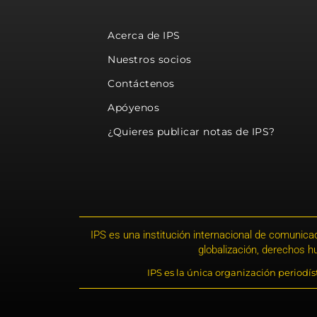
Acerca de IPS
Nuestros socios
Contáctenos
Apóyenos
¿Quieres publicar notas de IPS?
IPS es una institución internacional de comunicac
globalización, derechos 
IPS es la única organización periodí