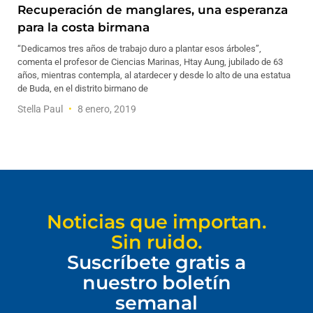
Recuperación de manglares, una esperanza
para la costa birmana
“Dedicamos tres años de trabajo duro a plantar esos árboles”,
comenta el profesor de Ciencias Marinas, Htay Aung, jubilado de 63
años, mientras contempla, al atardecer y desde lo alto de una estatua
de Buda, en el distrito birmano de
Stella Paul
8 enero, 2019
Noticias que importan.
Sin ruido.
Suscríbete gratis a
nuestro boletín
semanal