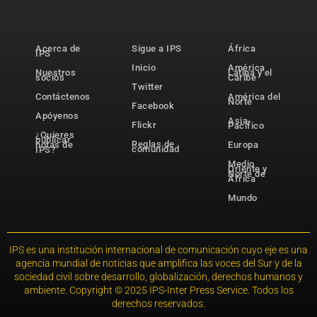
Acerca de
Sigue a IPS
África
IPS
Inicio
América
Nuestros
Latina y el
socios
Caribe
Twitter
Contáctenos
América del
Norte
Facebook
Apóyenos
Asia-
Flickr
Pacífico
¿Quieres
publicar
Reglas de
notas de
Europa
comunidad
IPS?
Medio
Oriente y
Norte de
África
Mundo
IPS es una institución internacional de comunicación cuyo eje es una
agencia mundial de noticias que amplifica las voces del Sur y de la
sociedad civil sobre desarrollo, globalización, derechos humanos y
ambiente. Copyright © 2025 IPS-Inter Press Service. Todos los
derechos reservados.