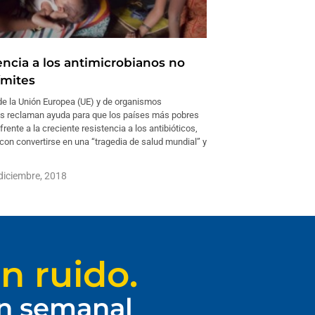
encia a los antimicrobianos no
ímites
de la Unión Europea (UE) y de organismos
es reclaman ayuda para que los países más pobres
rente a la creciente resistencia a los antibióticos,
on convertirse en una “tragedia de salud mundial” y
diciembre, 2018
n ruido.
ín semanal