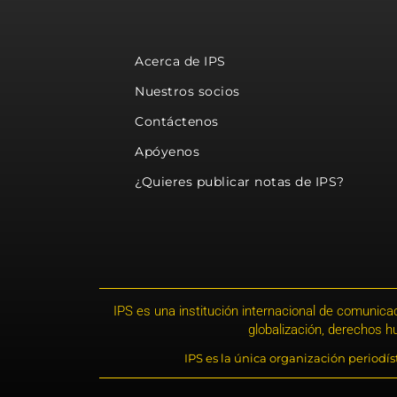
Acerca de IPS
Nuestros socios
Contáctenos
Apóyenos
¿Quieres publicar notas de IPS?
IPS es una institución internacional de comunicac
globalización, derechos 
IPS es la única organización periodí