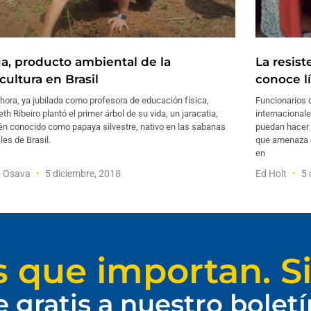
a, producto ambiental de la
La resist
cultura en Brasil
conoce l
hora, ya jubilada como profesora de educación física,
Funcionarios 
eth Ribeiro plantó el primer árbol de su vida, un jaracatia,
internacional
én conocido como papaya silvestre, nativo en las sabanas
puedan hacer f
les de Brasil.
que amenaza c
en
o Osava
5 diciembre, 2018
Ed Holt
5 
s que importan. Si
e gratis a nuestro bolet