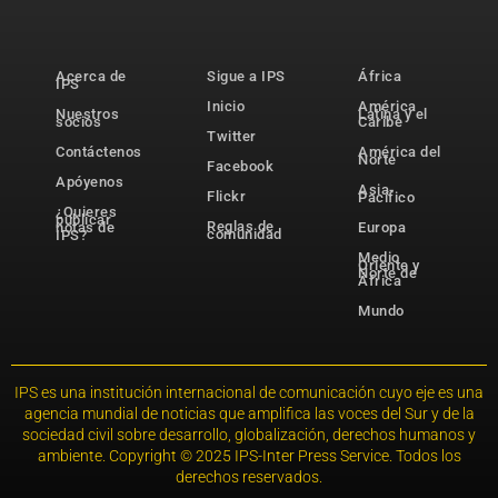
Acerca de
Sigue a IPS
África
IPS
Inicio
América
Nuestros
Latina y el
socios
Caribe
Twitter
Contáctenos
América del
Norte
Facebook
Apóyenos
Asia-
Flickr
Pacífico
¿Quieres
publicar
Reglas de
notas de
Europa
comunidad
IPS?
Medio
Oriente y
Norte de
África
Mundo
IPS es una institución internacional de comunicación cuyo eje es una
agencia mundial de noticias que amplifica las voces del Sur y de la
sociedad civil sobre desarrollo, globalización, derechos humanos y
ambiente. Copyright © 2025 IPS-Inter Press Service. Todos los
derechos reservados.