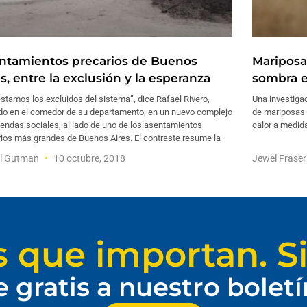
ntamientos precarios de Buenos
Mariposa
s, entre la exclusión y la esperanza
sombra e
stamos los excluidos del sistema”, dice Rafael Rivero,
Una investiga
do en el comedor de su departamento, en un nuevo complejo
de mariposas 
iendas sociales, al lado de uno de los asentamientos
calor a medid
rios más grandes de Buenos Aires. El contraste resume la
el Gutman
10 octubre, 2018
Jewel Frase
s que importan. Si
e gratis a nuestro bolet