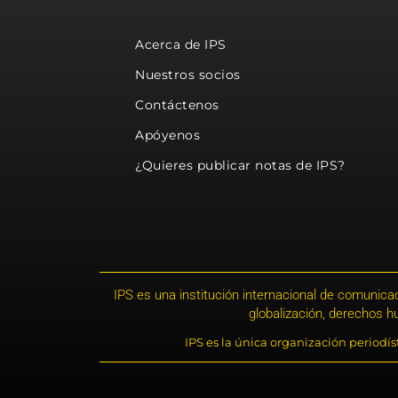
Acerca de IPS
Nuestros socios
Contáctenos
Apóyenos
¿Quieres publicar notas de IPS?
IPS es una institución internacional de comunicac
globalización, derechos 
IPS es la única organización periodí