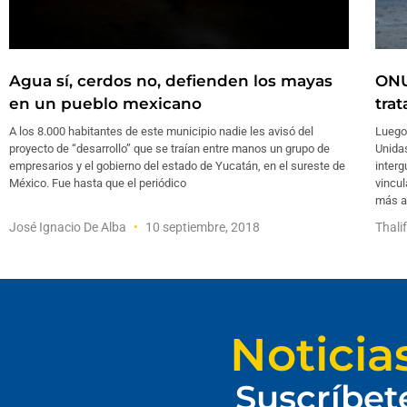
Agua sí, cerdos no, defienden los mayas
ONU
en un pueblo mexicano
tra
A los 8.000 habitantes de este municipio nadie les avisó del
Luego 
proyecto de “desarrollo” que se traían entre manos un grupo de
Unida
empresarios y el gobierno del estado de Yucatán, en el sureste de
interg
México. Fue hasta que el periódico
vincul
más a
José Ignacio De Alba
10 septiembre, 2018
Thali
Noticia
Suscríbet