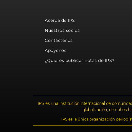
Acerca de IPS
Nuestros socios
Contáctenos
Apóyenos
¿Quieres publicar notas de IPS?
IPS es una institución internacional de comunicac
globalización, derechos 
IPS es la única organización periodí