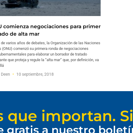
 comienza negociaciones para primer
tado de alta mar
de varios años de debates, la Organización de las Naciones
s (ONU) comenzó su primera ronda de negociaciones
ubernamentales para elaborar un borrador de tratado
ante que proteja y regule la “alta mar” que, por definición, va
llá
f Deen
10 septiembre, 2018
s que importan. Si
e gratis a nuestro bolet