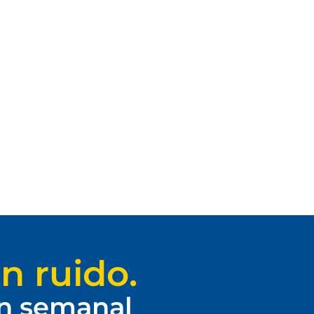
n ruido.
ín semanal