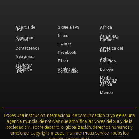
Acerca de
Sigue a IPS
África
IPS
Inicio
América
Nuestros
Latina y el
socios
Caribe
Twitter
Contáctenos
América del
Norte
Facebook
Apóyenos
Asia-
Flickr
Pacífico
¿Quieres
publicar
Reglas de
notas de
Europa
comunidad
IPS?
Medio
Oriente y
Norte de
África
Mundo
IPS es una institución internacional de comunicación cuyo eje es una
agencia mundial de noticias que amplifica las voces del Sur y de la
sociedad civil sobre desarrollo, globalización, derechos humanos y
ambiente. Copyright © 2025 IPS-Inter Press Service. Todos los