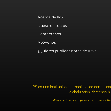
Acerca de IPS
Nuestros socios
Contáctenos
Apóyenos
¿Quieres publicar notas de IPS?
IPS es una institución internacional de comunicac
globalización, derechos 
IPS es la única organización periodí