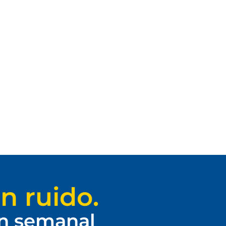
n ruido.
ín semanal