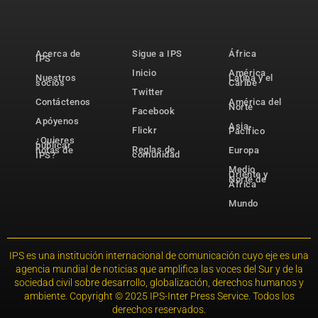
Acerca de
Sigue a IPS
África
IPS
Inicio
América
Nuestros
Latina y el
socios
Caribe
Twitter
Contáctenos
América del
Norte
Facebook
Apóyenos
Asia-
Flickr
Pacífico
¿Quieres
publicar
Reglas de
notas de
Europa
comunidad
IPS?
Medio
Oriente y
Norte de
África
Mundo
IPS es una institución internacional de comunicación cuyo eje es una
agencia mundial de noticias que amplifica las voces del Sur y de la
sociedad civil sobre desarrollo, globalización, derechos humanos y
ambiente. Copyright © 2025 IPS-Inter Press Service. Todos los
derechos reservados.