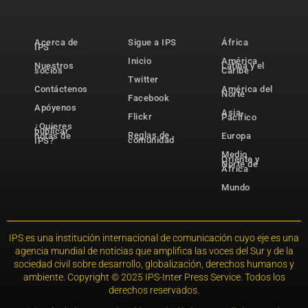
Acerca de
Sigue a IPS
África
IPS
Inicio
América
Nuestros
Latina y el
socios
Caribe
Twitter
Contáctenos
América del
Norte
Facebook
Apóyenos
Asia-
Flickr
Pacífico
¿Quieres
publicar
Reglas de
notas de
Europa
comunidad
IPS?
Medio
Oriente y
Norte de
África
Mundo
IPS es una institución internacional de comunicación cuyo eje es una
agencia mundial de noticias que amplifica las voces del Sur y de la
sociedad civil sobre desarrollo, globalización, derechos humanos y
ambiente. Copyright © 2025 IPS-Inter Press Service. Todos los
derechos reservados.