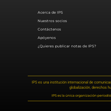
Acerca de IPS
Nuestros socios
Contáctenos
Apóyenos
¿Quieres publicar notas de IPS?
IPS es una institución internacional de comunicac
globalización, derechos 
IPS es la única organización periodí