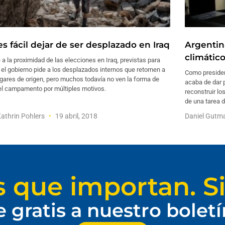
s fácil dejar de ser desplazado en Iraq
Argentin
climátic
 a la proximidad de las elecciones en Iraq, previstas para
el gobierno pide a los desplazados internos que retornen a
Como presiden
gares de origen, pero muchos todavía no ven la forma de
acaba de dar 
 el campamento por múltiples motivos.
reconstruir lo
de una tarea d
athrin Pohlers
19 abril, 2018
Daniel Gut
s que importan. Si
e gratis a nuestro bolet