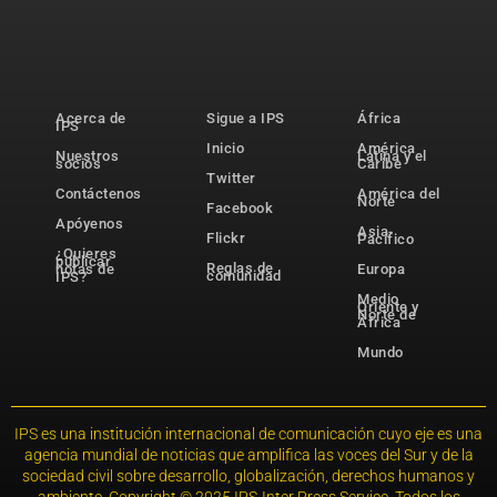
Acerca de
Sigue a IPS
África
IPS
Inicio
América
Nuestros
Latina y el
socios
Caribe
Twitter
Contáctenos
América del
Norte
Facebook
Apóyenos
Asia-
Flickr
Pacífico
¿Quieres
publicar
Reglas de
notas de
Europa
comunidad
IPS?
Medio
Oriente y
Norte de
África
Mundo
IPS es una institución internacional de comunicación cuyo eje es una
agencia mundial de noticias que amplifica las voces del Sur y de la
sociedad civil sobre desarrollo, globalización, derechos humanos y