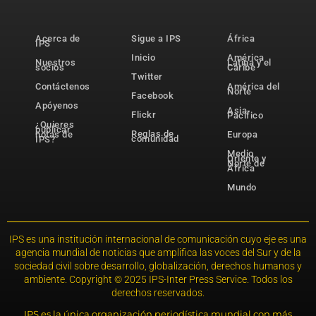
Acerca de
Sigue a IPS
África
IPS
Inicio
América
Nuestros
Latina y el
socios
Caribe
Twitter
Contáctenos
América del
Norte
Facebook
Apóyenos
Asia-
Flickr
Pacífico
¿Quieres
publicar
Reglas de
notas de
Europa
comunidad
IPS?
Medio
Oriente y
Norte de
África
Mundo
IPS es una institución internacional de comunicación cuyo eje es una
agencia mundial de noticias que amplifica las voces del Sur y de la
sociedad civil sobre desarrollo, globalización, derechos humanos y
ambiente. Copyright © 2025 IPS-Inter Press Service. Todos los
derechos reservados.
IPS es la única organización periodística mundial con más