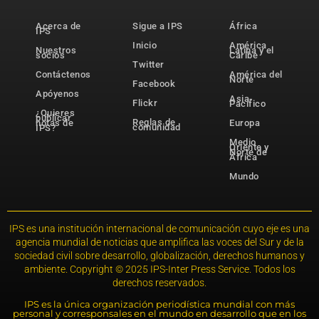
Acerca de
Sigue a IPS
África
IPS
Inicio
América
Nuestros
Latina y el
socios
Caribe
Twitter
Contáctenos
América del
Norte
Facebook
Apóyenos
Asia-
Flickr
Pacífico
¿Quieres
publicar
Reglas de
notas de
Europa
comunidad
IPS?
Medio
Oriente y
Norte de
África
Mundo
IPS es una institución internacional de comunicación cuyo eje es una
agencia mundial de noticias que amplifica las voces del Sur y de la
sociedad civil sobre desarrollo, globalización, derechos humanos y
ambiente. Copyright © 2025 IPS-Inter Press Service. Todos los
derechos reservados.
IPS es la única organización periodística mundial con más
personal y corresponsales en el mundo en desarrollo que en los