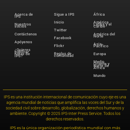
Acerca de
Sigue a IPS
África
IPS
Inicio
América
Nuestros
Latina y el
socios
Caribe
Twitter
Contáctenos
América del
Norte
Facebook
Apóyenos
Asia-
Flickr
Pacífico
¿Quieres
publicar
Reglas de
notas de
Europa
comunidad
IPS?
Medio
Oriente y
Norte de
África
Mundo
IPS es una institución internacional de comunicación cuyo eje es una
agencia mundial de noticias que amplifica las voces del Sur y de la
sociedad civil sobre desarrollo, globalización, derechos humanos y
ambiente. Copyright © 2025 IPS-Inter Press Service. Todos los
derechos reservados.
IPS es la única organización periodística mundial con más