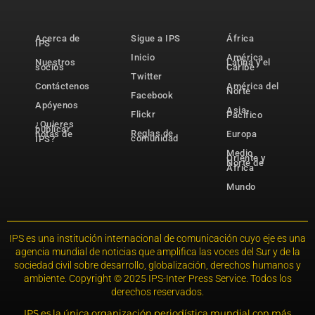
Acerca de
Sigue a IPS
África
IPS
Inicio
América
Nuestros
Latina y el
socios
Caribe
Twitter
Contáctenos
América del
Norte
Facebook
Apóyenos
Asia-
Flickr
Pacífico
¿Quieres
publicar
Reglas de
notas de
Europa
comunidad
IPS?
Medio
Oriente y
Norte de
África
Mundo
IPS es una institución internacional de comunicación cuyo eje es una
agencia mundial de noticias que amplifica las voces del Sur y de la
sociedad civil sobre desarrollo, globalización, derechos humanos y
ambiente. Copyright © 2025 IPS-Inter Press Service. Todos los
derechos reservados.
IPS es la única organización periodística mundial con más