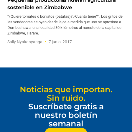
Pequeñas productoras lideran agricultura
sostenible en Zimbabwe
“¿Quiere tomates o boniatos (batatas)? ¿Cuánto tiene?”. Los gritos de
las vendedoras se oyen desde lejos a medida que uno se aproxima a
Domboshawa, una localidad 30 kilómetros al noreste de la capital de
Zimbabwe, Harare.
Sally Nyakanyanga
7 junio, 2017
Noticias que importan.
Sin ruido.
Suscríbete gratis a
nuestro boletín
semanal