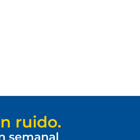
n ruido.
ín semanal