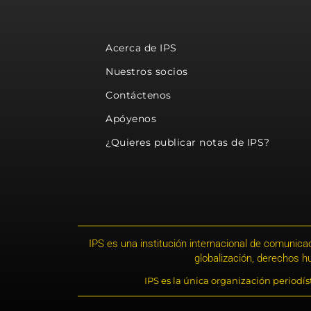
Acerca de IPS
Nuestros socios
Contáctenos
Apóyenos
¿Quieres publicar notas de IPS?
IPS es una institución internacional de comunicac
globalización, derechos 
IPS es la única organización periodí