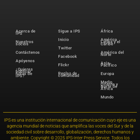
Acerca de
Sigue a IPS
África
IPS
Inicio
América
Nuestros
Latina y el
socios
Caribe
Twitter
Contáctenos
América del
Norte
Facebook
Apóyenos
Asia-
Flickr
Pacífico
¿Quieres
publicar
Reglas de
notas de
Europa
comunidad
IPS?
Medio
Oriente y
Norte de
África
Mundo
IPS es una institución internacional de comunicación cuyo eje es una
agencia mundial de noticias que amplifica las voces del Sur y de la
sociedad civil sobre desarrollo, globalización, derechos humanos y
ambiente. Copyright © 2025 IPS-Inter Press Service. Todos los