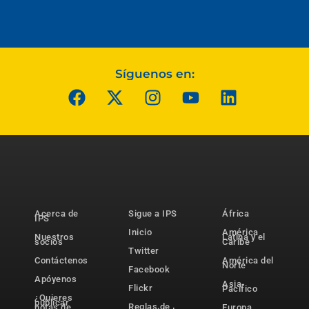
Síguenos en:
Acerca de
Sigue a IPS
África
IPS
Inicio
América
Nuestros
Latina y el
socios
Caribe
Twitter
Contáctenos
América del
Norte
Facebook
Apóyenos
Asia-
Flickr
Pacífico
¿Quieres
publicar
Reglas de
notas de
Europa