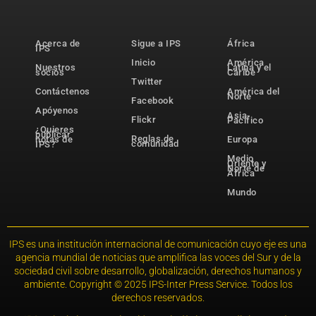
Acerca de
Sigue a IPS
África
IPS
Inicio
América
Nuestros
Latina y el
socios
Caribe
Twitter
Contáctenos
América del
Norte
Facebook
Apóyenos
Asia-
Flickr
Pacífico
¿Quieres
publicar
Reglas de
notas de
Europa
comunidad
IPS?
Medio
Oriente y
Norte de
África
Mundo
IPS es una institución internacional de comunicación cuyo eje es una
agencia mundial de noticias que amplifica las voces del Sur y de la
sociedad civil sobre desarrollo, globalización, derechos humanos y
ambiente. Copyright © 2025 IPS-Inter Press Service. Todos los
derechos reservados.