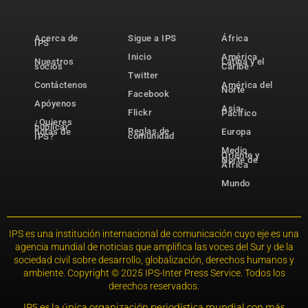
Acerca de
Sigue a IPS
África
IPS
Inicio
América
Nuestros
Latina y el
socios
Caribe
Twitter
Contáctenos
América del
Norte
Facebook
Apóyenos
Asia-
Flickr
Pacífico
¿Quieres
publicar
Reglas de
notas de
Europa
comunidad
IPS?
Medio
Oriente y
Norte de
África
Mundo
IPS es una institución internacional de comunicación cuyo eje es una
agencia mundial de noticias que amplifica las voces del Sur y de la
sociedad civil sobre desarrollo, globalización, derechos humanos y
ambiente. Copyright © 2025 IPS-Inter Press Service. Todos los
derechos reservados.
IPS es la única organización periodística mundial con más