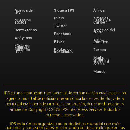
Acerca de
Sigue a IPS
África
IPS
Inicio
América
Nuestros
Latina y el
socios
Caribe
Twitter
Contáctenos
América del
Norte
Facebook
Apóyenos
Asia-
Flickr
Pacífico
¿Quieres
publicar
Reglas de
notas de
Europa
comunidad
IPS?
Medio
Oriente y
Norte de
África
Mundo
IPS es una institución internacional de comunicación cuyo eje es una
agencia mundial de noticias que amplifica las voces del Sur y de la
sociedad civil sobre desarrollo, globalización, derechos humanos y
ambiente. Copyright © 2025 IPS-Inter Press Service. Todos los
derechos reservados.
IPS es la única organización periodística mundial con más
personal y corresponsales en el mundo en desarrollo que en los