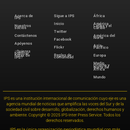
Acerca de
Sigue a IPS
África
IPS
Inicio
América
Nuestros
Latina y el
socios
Caribe
Twitter
Contáctenos
América del
Norte
Facebook
Apóyenos
Asia-
Flickr
Pacífico
¿Quieres
publicar
Reglas de
notas de
Europa
comunidad
IPS?
Medio
Oriente y
Norte de
África
Mundo
IPS es una institución internacional de comunicación cuyo eje es una
agencia mundial de noticias que amplifica las voces del Sur y de la
sociedad civil sobre desarrollo, globalización, derechos humanos y
ambiente. Copyright © 2025 IPS-Inter Press Service. Todos los
derechos reservados.
IPS es la única organización periodística mundial con más