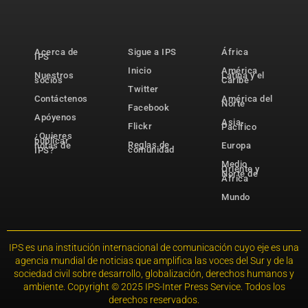
Acerca de
Sigue a IPS
África
IPS
Inicio
América
Nuestros
Latina y el
socios
Caribe
Twitter
Contáctenos
América del
Norte
Facebook
Apóyenos
Asia-
Flickr
Pacífico
¿Quieres
publicar
Reglas de
notas de
Europa
comunidad
IPS?
Medio
Oriente y
Norte de
África
Mundo
IPS es una institución internacional de comunicación cuyo eje es una
agencia mundial de noticias que amplifica las voces del Sur y de la
sociedad civil sobre desarrollo, globalización, derechos humanos y
ambiente. Copyright © 2025 IPS-Inter Press Service. Todos los
derechos reservados.