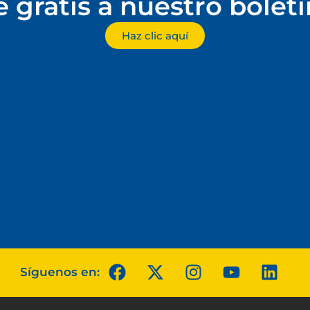
e gratis a nuestro bolet
Haz clic aquí
Síguenos en: