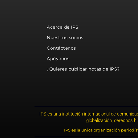
Acerca de IPS
Nuestros socios
Contáctenos
Apóyenos
¿Quieres publicar notas de IPS?
IPS es una institución internacional de comunicac
globalización, derechos 
IPS es la única organización periodí