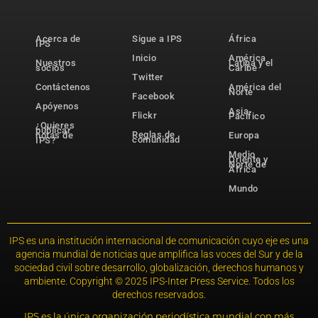
Acerca de
Sigue a IPS
África
IPS
Inicio
América
Nuestros
Latina y el
socios
Caribe
Twitter
Contáctenos
América del
Norte
Facebook
Apóyenos
Asia-
Flickr
Pacífico
¿Quieres
publicar
Reglas de
notas de
Europa
comunidad
IPS?
Medio
Oriente y
Norte de
África
Mundo
IPS es una institución internacional de comunicación cuyo eje es una
agencia mundial de noticias que amplifica las voces del Sur y de la
sociedad civil sobre desarrollo, globalización, derechos humanos y
ambiente. Copyright © 2025 IPS-Inter Press Service. Todos los
derechos reservados.
IPS es la única organización periodística mundial con más