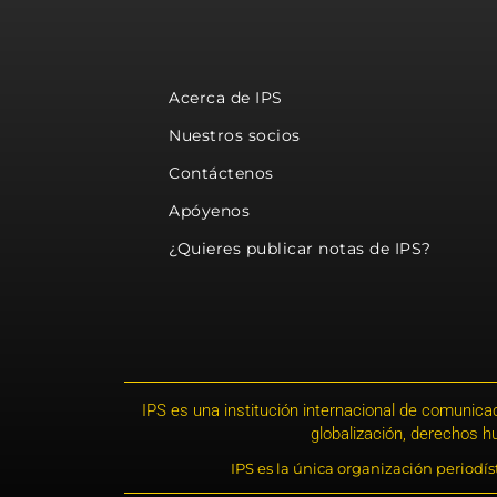
Acerca de IPS
Nuestros socios
Contáctenos
Apóyenos
¿Quieres publicar notas de IPS?
IPS es una institución internacional de comunicac
globalización, derechos 
IPS es la única organización periodí