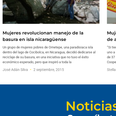
Mujeres revolucionan manejo de la
Muj
basura en isla nicaragüense
de 
Un grupo de mujeres pobres de Ometepe, una paradisiaca isla
“Si ti
dentro del lago de Cocibolca, en Nicaragua, decidió dedicarse al
uno a 
reciclaje de su basura, en una iniciativa que no tuvo el éxito
de 37 
económico esperado, pero que inspiró a toda la
Coope
José Adán Silva
2 septiembre, 2015
Stell
Noticia