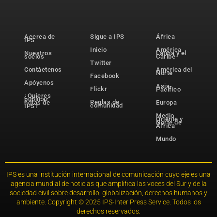
Acerca de
Sigue a IPS
África
IPS
Inicio
América
Nuestros
Latina y el
socios
Caribe
Twitter
Contáctenos
América del
Norte
Facebook
Apóyenos
Asia-
Flickr
Pacífico
¿Quieres
publicar
Reglas de
notas de
Europa
comunidad
IPS?
Medio
Oriente y
Norte de
África
Mundo
IPS es una institución internacional de comunicación cuyo eje es una
agencia mundial de noticias que amplifica las voces del Sur y de la
sociedad civil sobre desarrollo, globalización, derechos humanos y
ambiente. Copyright © 2025 IPS-Inter Press Service. Todos los
derechos reservados.