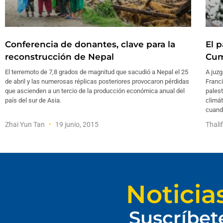
Conferencia de donantes, clave para la
El 
reconstrucción de Nepal
Cum
El terremoto de 7,8 grados de magnitud que sacudió a Nepal el 25
A juzg
de abril y las numerosas réplicas posteriores provocaron pérdidas
Franci
que ascienden a un tercio de la producción económica anual del
palest
país del sur de Asia.
climát
cuand
Zhai Yun Tan
19 junio, 2015
Thali
Noticia
Suscríbet