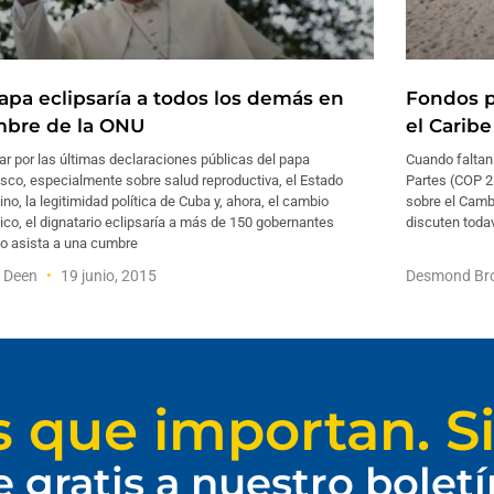
papa eclipsaría a todos los demás en
Fondos p
bre de la ONU
el Caribe
ar por las últimas declaraciones públicas del papa
Cuando faltan
sco, especialmente sobre salud reproductiva, el Estado
Partes (COP 2
ino, la legitimidad política de Cuba y, ahora, el cambio
sobre el Camb
ico, el dignatario eclipsaría a más de 150 gobernantes
discuten toda
o asista a una cumbre
f Deen
19 junio, 2015
Desmond B
s que importan. Si
e gratis a nuestro bolet