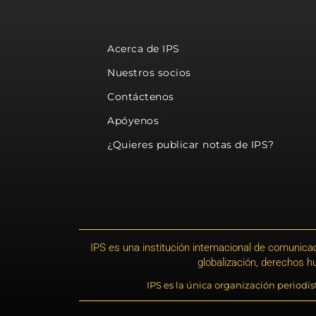
Acerca de IPS
Nuestros socios
Contáctenos
Apóyenos
¿Quieres publicar notas de IPS?
IPS es una institución internacional de comunicac
globalización, derechos 
IPS es la única organización periodí