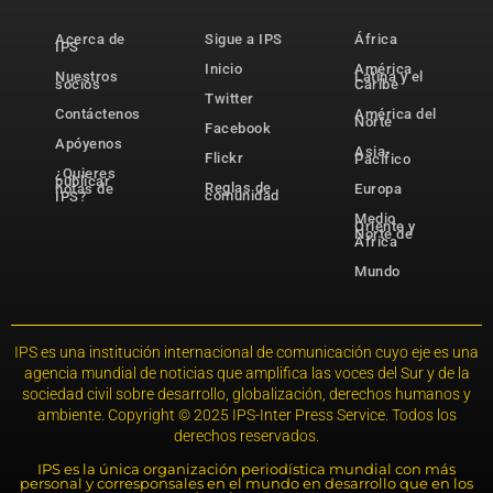
Acerca de
Sigue a IPS
África
IPS
Inicio
América
Nuestros
Latina y el
socios
Caribe
Twitter
Contáctenos
América del
Norte
Facebook
Apóyenos
Asia-
Flickr
Pacífico
¿Quieres
publicar
Reglas de
notas de
Europa
comunidad
IPS?
Medio
Oriente y
Norte de
África
Mundo
IPS es una institución internacional de comunicación cuyo eje es una
agencia mundial de noticias que amplifica las voces del Sur y de la
sociedad civil sobre desarrollo, globalización, derechos humanos y
ambiente. Copyright © 2025 IPS-Inter Press Service. Todos los
derechos reservados.
IPS es la única organización periodística mundial con más
personal y corresponsales en el mundo en desarrollo que en los