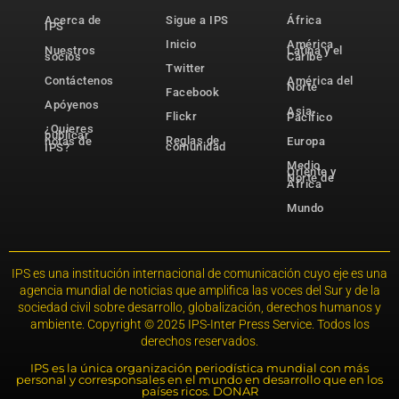
Acerca de
Sigue a IPS
África
IPS
Inicio
América
Nuestros
Latina y el
socios
Caribe
Twitter
Contáctenos
América del
Norte
Facebook
Apóyenos
Asia-
Flickr
Pacífico
¿Quieres
publicar
Reglas de
notas de
Europa
comunidad
IPS?
Medio
Oriente y
Norte de
África
Mundo
IPS es una institución internacional de comunicación cuyo eje es una
agencia mundial de noticias que amplifica las voces del Sur y de la
sociedad civil sobre desarrollo, globalización, derechos humanos y
ambiente. Copyright © 2025 IPS-Inter Press Service. Todos los
derechos reservados.
IPS es la única organización periodística mundial con más
personal y corresponsales en el mundo en desarrollo que en los
países ricos. DONAR