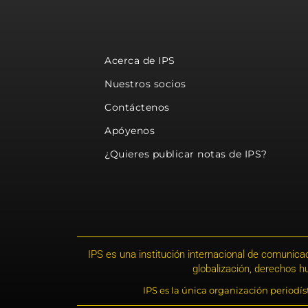
Acerca de IPS
Nuestros socios
Contáctenos
Apóyenos
¿Quieres publicar notas de IPS?
IPS es una institución internacional de comunicac
globalización, derechos 
IPS es la única organización periodí