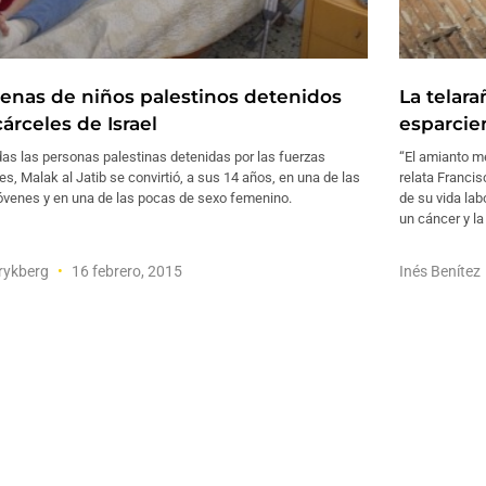
enas de niños palestinos detenidos
La telar
árceles de Israel
esparcie
as las personas palestinas detenidas por las fuerzas
“El amianto me
íes, Malak al Jatib se convirtió, a sus 14 años, en una de las
relata Francis
óvenes y en una de las pocas de sexo femenino.
de su vida labo
un cáncer y la
rykberg
16 febrero, 2015
Inés Benítez