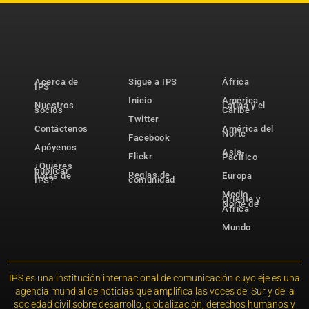
Acerca de
Sigue a IPS
África
IPS
Inicio
América
Nuestros
Latina y el
socios
Caribe
Twitter
Contáctenos
América del
Norte
Facebook
Apóyenos
Asia-
Flickr
Pacífico
¿Quieres
publicar
Reglas de
notas de
Europa
comunidad
IPS?
Medio
Oriente y
Norte de
África
Mundo
IPS es una institución internacional de comunicación cuyo eje es una
agencia mundial de noticias que amplifica las voces del Sur y de la
sociedad civil sobre desarrollo, globalización, derechos humanos y