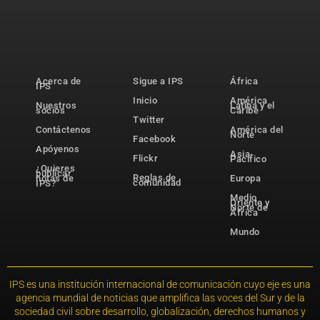
Acerca de
Sigue a IPS
África
IPS
Inicio
América
Nuestros
Latina y el
socios
Caribe
Twitter
Contáctenos
América del
Norte
Facebook
Apóyenos
Asia-
Flickr
Pacífico
¿Quieres
publicar
Reglas de
notas de
Europa
comunidad
IPS?
Medio
Oriente y
Norte de
África
Mundo
IPS es una institución internacional de comunicación cuyo eje es una
agencia mundial de noticias que amplifica las voces del Sur y de la
sociedad civil sobre desarrollo, globalización, derechos humanos y