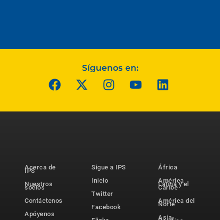
Síguenos en:
Acerca de
Sigue a IPS
África
IPS
Inicio
América
Nuestros
Latina y el
socios
Caribe
Twitter
Contáctenos
América del
Norte
Facebook
Apóyenos
Asia-