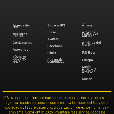
Acerca de
Sigue a IPS
África
IPS
Inicio
América
Nuestros
Latina y el
socios
Caribe
Twitter
Contáctenos
América del
Norte
Facebook
Apóyenos
Asia-
Flickr
Pacífico
¿Quieres
publicar
Reglas de
notas de
Europa
comunidad
IPS?
Medio
Oriente y
Norte de
África
Mundo
IPS es una institución internacional de comunicación cuyo eje es una
agencia mundial de noticias que amplifica las voces del Sur y de la
sociedad civil sobre desarrollo, globalización, derechos humanos y
ambiente. Copyright © 2025 IPS-Inter Press Service. Todos los