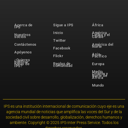
Acerca de
Sigue a IPS
África
IPS
Inicio
América
Nuestros
Latina y el
socios
Caribe
Twitter
Contáctenos
América del
Norte
Facebook
Apóyenos
Asia-
Flickr
Pacífico
¿Quieres
publicar
Reglas de
notas de
Europa
comunidad
IPS?
Medio
Oriente y
Norte de
África
Mundo
IPS es una institución internacional de comunicación cuyo eje es una
agencia mundial de noticias que amplifica las voces del Sur y de la
sociedad civil sobre desarrollo, globalización, derechos humanos y
ambiente. Copyright © 2025 IPS-Inter Press Service. Todos los