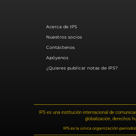
Acerca de IPS
Nuestros socios
Contáctenos
Apóyenos
¿Quieres publicar notas de IPS?
IPS es una institución internacional de comunicac
globalización, derechos 
IPS es la única organización periodí